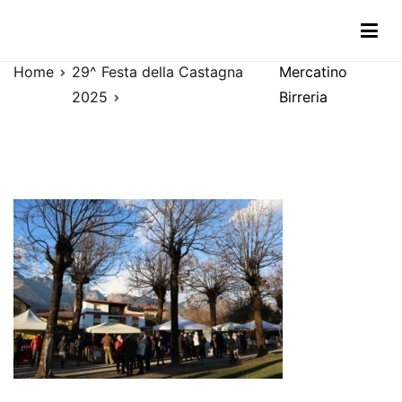
Vai
Mercatino Birreria
al
contenuto
Home
29^ Festa della Castagna
Mercatino
2025
Birreria