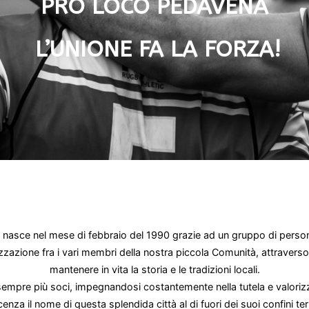
PRO LOCO PEDAVENA
L’UNIONE FA LA FORZA!
ena nasce nel mese di febbraio del 1990 grazie ad un gruppo di perso
zzazione fra i vari membri della nostra piccola Comunità, attraverso
mantenere in vita la storia e le tradizioni locali.
e sempre più soci, impegnandosi costantemente nella tutela e valori
nza il nome di questa splendida città al di fuori dei suoi confini terri