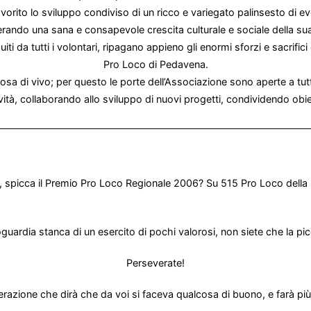
favorito lo sviluppo condiviso di un ricco e variegato palinsesto di ev
rando una sana e consapevole crescita culturale e sociale della s
guiti da tutti i volontari, ripagano appieno gli enormi sforzi e sacrific
Pro Loco di Pedavena.
cosa di vivo; per questo le porte dell’Associazione sono aperte a tut
tività, collaborando allo sviluppo di nuovi progetti, condividendo obie
nni, spicca il Premio Pro Loco Regionale 2006? Su 515 Pro Loco dell
uardia stanca di un esercito di pochi valorosi, non siete che la pic
Perseverate!
razione che dirà che da voi si faceva qualcosa di buono, e farà più d