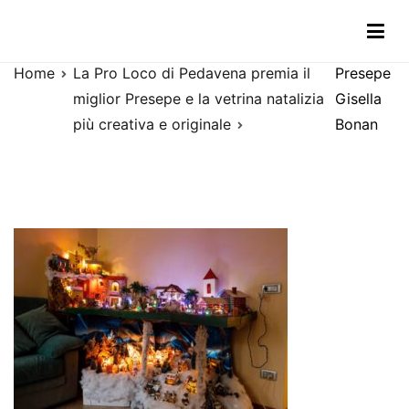
Vai
Presepe Gisella Bonan
al
contenuto
Home
La Pro Loco di Pedavena premia il
Presepe
miglior Presepe e la vetrina natalizia
Gisella
più creativa e originale
Bonan