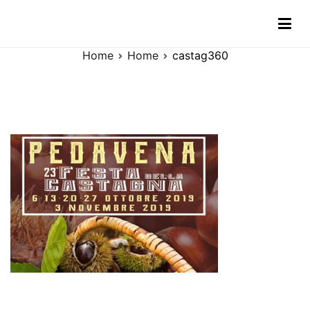
Vai
castag360
al
contenuto
Home
Home
castag360