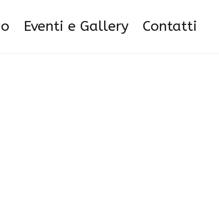
Carta turistica Pedvena
Pedavena-carta-turistica12
mo
Eventi e Gallery
Contatti