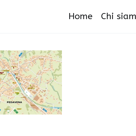
ica12
Home
Home
Chi sia