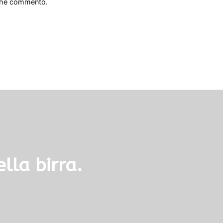
 che commento.
lla birra.