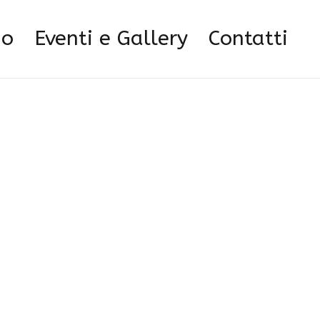
98748600_n
mo
Eventi e Gallery
Contatti