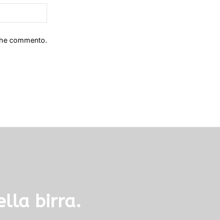
 che commento.
lla birra.