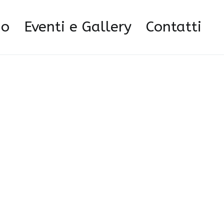
Home
Home
1000093954
mo
Eventi e Gallery
Contatti