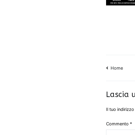
Navig
Home
articol
Lascia
Il tuo indirizz
Commento
*