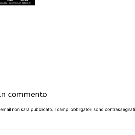
azione
i
 un commento
o email non sarà pubblicato.
I campi obbligatori sono contrassegnat