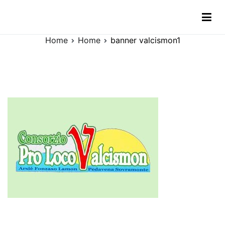
Vai
banner valcismon1
al
contenuto
Home
Home
banner valcismon1