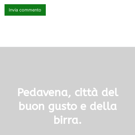
Pedavena, città del
buon gusto e della
birra.